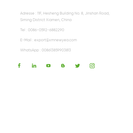
15W kabelloser
Adresse : 11F, Hesheng Building No. 8, Jinshan Road,
Ladegerätempfänger
Siming District Xiamen, China
Tel :
0086-0592-6882290
E-Mail :
export@xmnewyea.com
WhatsApp :
008613859903813