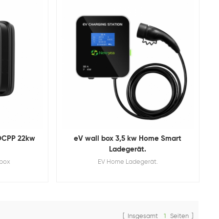
OCPP 22kw
eV wall box 3,5 kw Home Smart
Ladegerät.
lbox
EV Home Ladegerät.
[ Insgesamt
1
Seiten ]