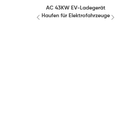
tation
AC 43KW EV-Ladegerät
D
Haufen für Elektrofahrzeuge