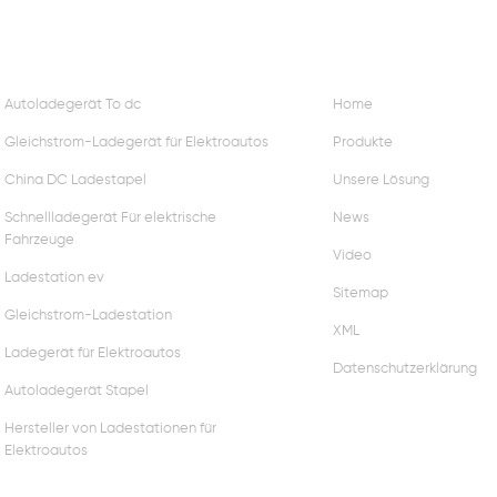
44kw Kommerzielles
DC30KW ev Lades
HOT TAGS
FOLGEN SIE UNS
Ladegerät mit zwei Typ2
Steckdose
Autoladegerät To dc
Home
Gleichstrom-Ladegerät für Elektroautos
Produkte
China DC Ladestapel
Unsere Lösung
Schnellladegerät Für elektrische
News
Fahrzeuge
Video
Ladestation ev
Sitemap
Gleichstrom-Ladestation
XML
Ladegerät für Elektroautos
Datenschutzerklärung
Autoladegerät Stapel
Hersteller von Ladestationen für
Elektroautos