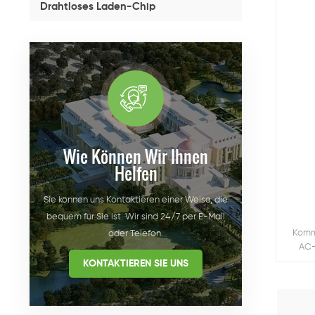
Drahtloses Laden-Chip
Wie Können Wir Ihnen
Helfen
Sie können uns Kontaktieren einer Weise, die
bequem für Sie ist. Wir sind 24/7 per E-Mail
Komm
oder Telefon.
AC-
KONTAKTIEREN SIE UNS
Mehrfa
L
Eigent