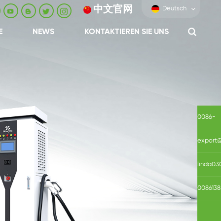
中文官网
Deutsch
E
NEWS
KONTAKTIEREN SIE UNS
0086-
0592-
export
688229
linda03
0086138