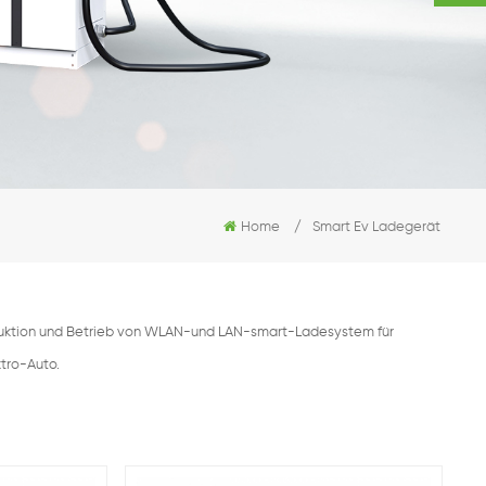
Home
/
Smart Ev Ladegerät
oduktion und Betrieb von WLAN-und LAN-smart-Ladesystem für
ktro-Auto.