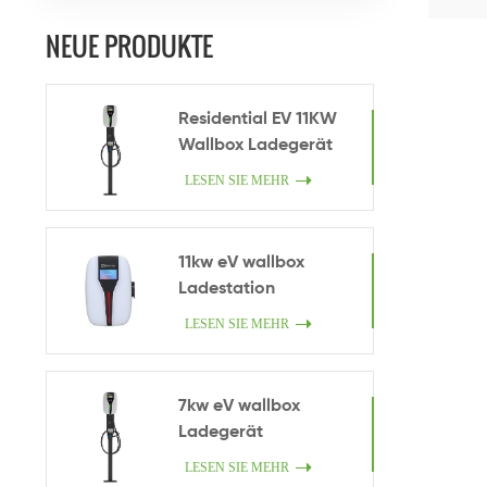
neuer 
ein
NEUE PRODUKTE
Residential EV 11KW
Wallbox Ladegerät
LESEN SIE MEHR
11kw eV wallbox
Ladestation
LESEN SIE MEHR
7kw eV wallbox
Ladegerät
LESEN SIE MEHR