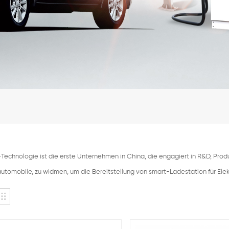
echnologie ist die erste Unternehmen in China, die engagiert in R&D, Pr
automobile, zu widmen, um die Bereitstellung von smart-Ladestation für Ele