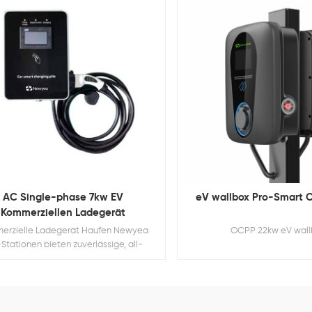
AC Single-phase 7kw EV
eV wallbox Pro-Smart 
Kommerziellen Ladegerät
erzielle Ladegerät Haufen Newyea
OCPP 22kw eV wal
Stationen bieten zuverlässige, all-
purpose laden für Betriebe,
milienhäuser und Flotte depots. Diese
ösungen bieten Unternehmen und
ümern die Möglichkeit zur Generierung