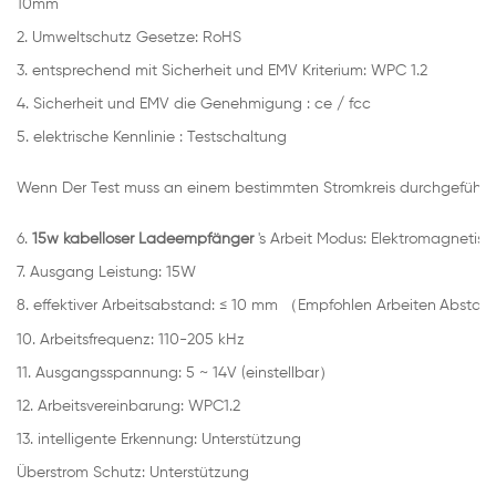
10mm
2.
Umweltschutz Gesetze: RoHS
3. entsprechend mit Sicherheit und EMV Kriterium: WPC 1.2
4. Sicherheit und EMV die Genehmigung
: ce / fcc
5. elektrische Kennlinie :
Testschaltung
Wenn Der Test muss an einem bestimmten Stromkreis durchgeführt
6.
15w kabelloser Ladeempfänger
's Arbeit Modus: Elektromagnetisch
7. Ausgang Leistung: 15W
8.
effektiver Arbeitsabstand: ≤ 10 mm （Empfohlen Arbeiten
Absta
10.
Arbeitsfrequenz: 110-205 kHz
11.
Ausgangsspannung: 5 ~ 14V (einstellbar）
12.
Arbeitsvereinbarung: WPC1.2
13.
intelligente Erkennung: Unterstützung
Überstrom Schutz: Unterstützung