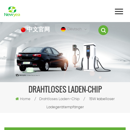
中文官网
Deutsch
DRAHTLOSES LADEN-CHIP
Home
/
Drahtloses Laden-Chip
/
15W kabelloser
Ladegerätempfänger