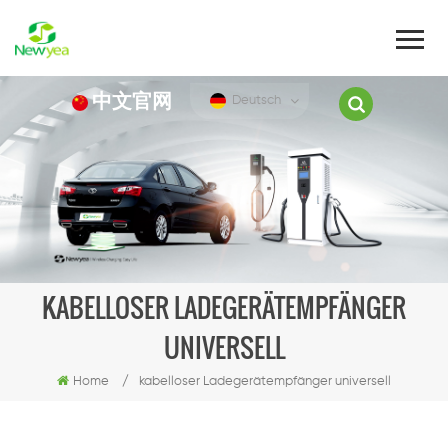
中文官网
Deutsch
KABELLOSER LADEGERÄTEMPFÄNGER
UNIVERSELL
Home
/
kabelloser Ladegerätempfänger universell