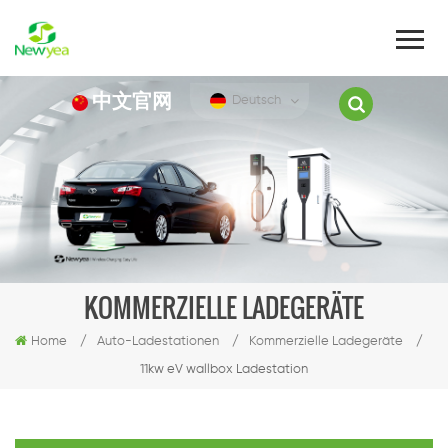
中文官网
Deutsch
KOMMERZIELLE LADEGERÄTE
Home
/
Auto-Ladestationen
/
Kommerzielle Ladegeräte
/
11kw eV wallbox Ladestation