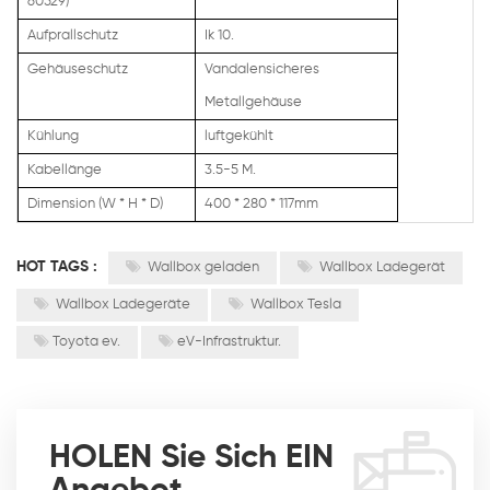
60529)
Aufprallschutz
Ik 10.
Gehäuseschutz
Vandalensicheres
Metallgehäuse
Kühlung
luftgekühlt
Kabellänge
3.5-5 M.
Dimension (W * H * D)
400 * 280 * 117mm
HOT TAGS :
Wallbox geladen
Wallbox Ladegerät
Wallbox Ladegeräte
Wallbox Tesla
Toyota ev.
eV-Infrastruktur.
HOLEN Sie Sich EIN