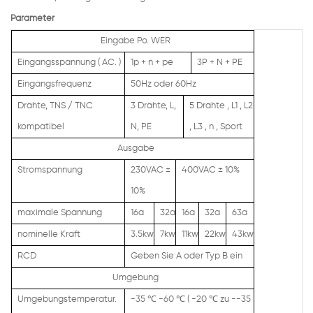
Parameter
Eingabe Po.
WER
Eingangsspannung
(
AC.
)
1p + n + pe
3P + N + PE
Eingangsfrequenz
50Hz oder 60Hz
Drähte, TNS / TNC
3 Drähte, L,
5 Drähte
,
L1
,
L2
kompatibel
N, PE
,
L3
,
n
,
Sport
Ausgabe
Stromspannung
230VAC
±
400VAC
±
10%
10%
maximale Spannung
16a
32a
16a
32a
63a
nominelle Kraft
3.5kw
7kw
11kw
22kw
43kw
RCD
Geben Sie A oder Typ B ein
Umgebung
Umgebungstemperatur.
-35
℃
-60
℃ (
-20
℃
zu --35