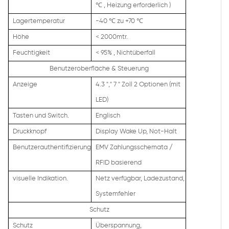
℃
,
Heizung erforderlich
)
Lagertemperatur
-40
℃
zu +70
℃
Höhe
<
2000mtr.
Feuchtigkeit
<
95%
,
Nichtüberfall
Benutzeroberfläche & Steuerung
Anzeige
4.3
","
7 " Zoll 2 Optionen (mit
LED)
Tasten und Switch.
Englisch
Druckknopf
Display Wake Up, Not-Halt
Benutzerauthentifizierung
EMV Zahlungsschemata /
RFID basierend
visuelle Indikation.
Netz verfügbar, Ladezustand,
Systemfehler
Schutz
Schutz
Überspannung,