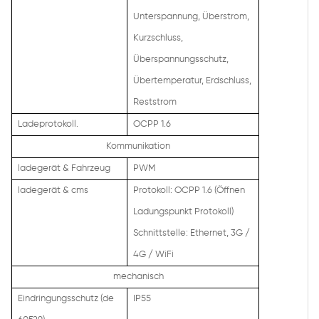
Unterspannung, Überstrom,
Kurzschluss,
Überspannungsschutz,
Übertemperatur, Erdschluss,
Reststrom
Ladeprotokoll.
OCPP 1.6
Kommunikation
ladegerät & Fahrzeug
PWM
ladegerät & cms
Protokoll: OCPP 1.6 (Öffnen
Ladungspunkt Protokoll)
Schnittstelle: Ethernet, 3G /
4G / WiFi
mechanisch
Eindringungsschutz (de
IP55