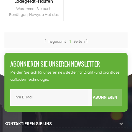
Ladegerät-Haufen
Was immer Sie auch
Benötigen, Newyea Hat das
Recht Aufladen Haufen für Sie
[ Insgesamt
1
Seiten ]
ABONNIEREN SIE UNSEREN NEWSLETTER
Melden Sie sich für unseren newsletter, für Draht-und drahtlose
aufladen Technologie.
ABONNIEREN
KONTAKTIEREN SIE UNS