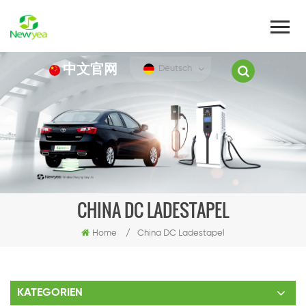
中文官网
Deutsch
CHINA DC LADESTAPEL
Home
/
China DC Ladestapel
KATEGORIEN