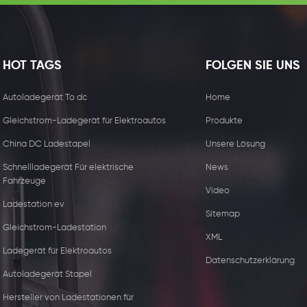
HOT TAGS
FOLGEN SIE UNS
Autoladegerät To dc
Home
Gleichstrom-Ladegerät für Elektroautos
Produkte
China DC Ladestapel
Unsere Lösung
Schnellladegerät Für elektrische
News
Fahrzeuge
Video
Ladestation ev
Sitemap
Gleichstrom-Ladestation
XML
15W kabelloser
44kw Kommerzie
Ladegerät für Elektroautos
Datenschutzerklärung
Ladegerätempfänger
Ladegerät mit zw
Autoladegerät Stapel
Steckdose
Hersteller von Ladestationen für