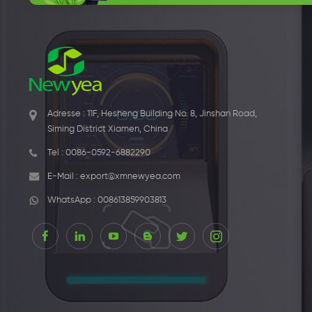
Adresse : 11F, Hesheng Building No. 8, Jinshan Road,
Siming District Xiamen, China
Tel :
0086-0592-6882290
E-Mail :
export@xmnewyea.com
WhatsApp :
008613859903813