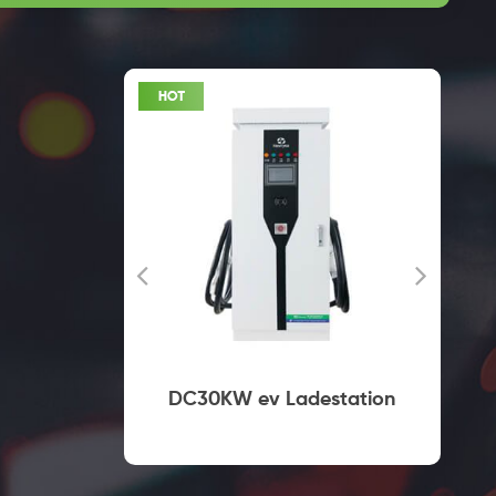
lles
DC30KW ev Ladestation
ei Typ2