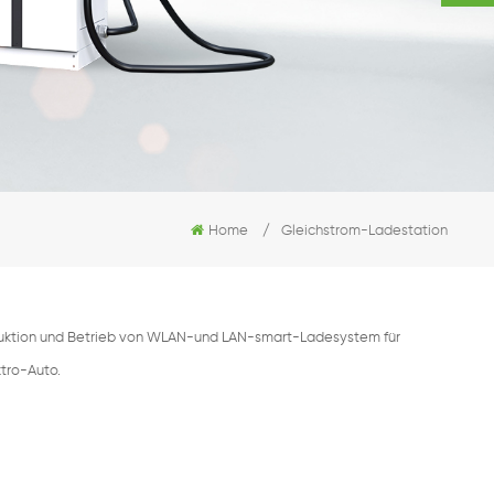
Home
/
Gleichstrom-Ladestation
oduktion und Betrieb von WLAN-und LAN-smart-Ladesystem für
ktro-Auto.