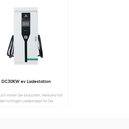
DC30KW ev Ladestation
uch immer Sie brauchen, Newyea hat
den richtigen Ladestapel für Sie