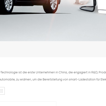
echnologie ist die erste Unternehmen in China, die engagiert in R&D, Pr
automobile, zu widmen, um die Bereitstellung von smart-Ladestation für Ele