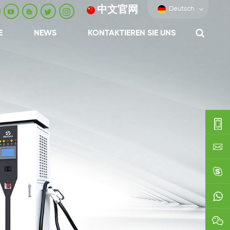
中文官网
Deutsch
E
NEWS
KONTAKTIEREN SIE UNS
0086-
0592-
export
688229
linda03
0086138