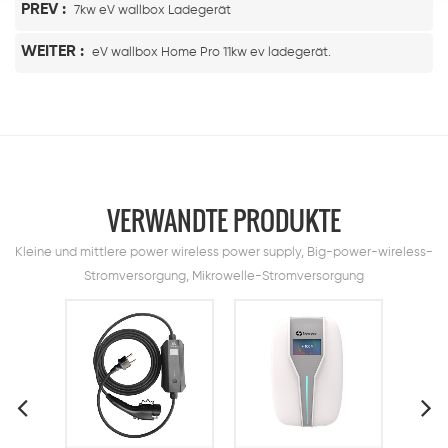
PREV :
7kw eV wallbox Ladegerät
WEITER :
eV wallbox Home Pro 11kw ev ladegerät.
VERWANDTE PRODUKTE
Kleine und mittlere power wireless power supply, Big-power-wireless-
Stromversorgung, Mikrowelle-Stromversorgung