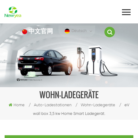
中文官网
Deutsch
WOHN-LADEGERÄTE
Home
/
Auto-Ladestationen
/
Wohn-Ladegeräte
/
eV
wall box 3,5 kw Home Smart Ladegerät.