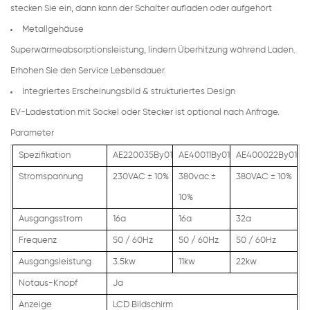
stecken Sie ein, dann kann der Schalter aufladen oder aufgehört
Metallgehäuse
Superwärmeabsorptionsleistung, lindern Überhitzung während Laden.
Erhöhen Sie den Service Lebensdauer.
Integriertes Erscheinungsbild & strukturiertes Design
EV-Ladestation mit Sockel oder Stecker ist optional nach Anfrage.
Parameter
Spezifikation
AE220035By01
AE40011By01
AE400022By01
Stromspannung
230VAC
±
10%
380vac
±
380VAC ± 10%
10%
Ausgangsstrom
16a
16a
32a
Frequenz
50 / 60Hz
50 / 60Hz
50 / 60Hz
Ausgangsleistung
3.5kw
11kw
22kw
Notaus-Knopf
Ja
Anzeige
LCD Bildschirm