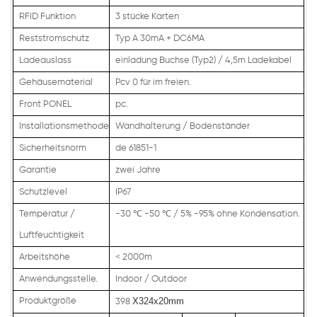
RFID Funktion
3 stücke Karten
Reststromschutz
Typ A 30mA + DC6MA
Ladeauslass
einladung Buchse (Typ2) / 4,5m Ladekabel
Gehäusematerial
Pcv 0 für im freien.
Front PONEL
pc.
Installationsmethode
Wandhalterung / Bodenständer
Sicherheitsnorm
de 61851-1
Garantie
zwei Jahre
Schutzlevel
IP67
Temperatur /
-30
℃
-50 ℃ / 5% -95% ohne Kondensation.
Luftfeuchtigkeit
Arbeitshöhe
<
2000m
Anwendungsstelle.
Indoor / Outdoor
X324x20mm
Produktgröße
398