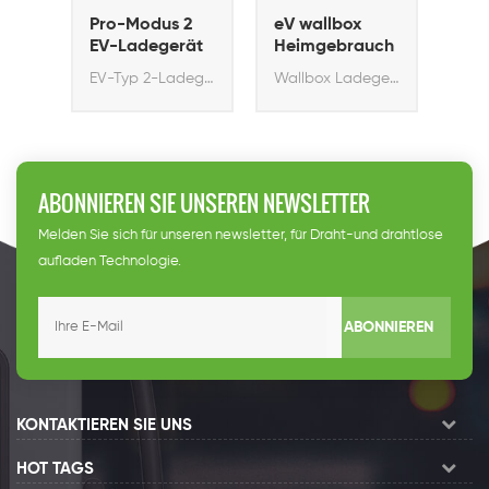
-
Pro-Modus 2
eV wallbox
eV 
Mini
EV-Ladegerät
Heimgebrauch
Hom
ev 
Residential EV-Ladegerät.
EV-Typ 2-Ladegerät
Wallbox Ladegerät
ABONNIEREN SIE UNSEREN NEWSLETTER
Melden Sie sich für unseren newsletter, für Draht-und drahtlose
aufladen Technologie.
ABONNIEREN
KONTAKTIEREN SIE UNS
HOT TAGS