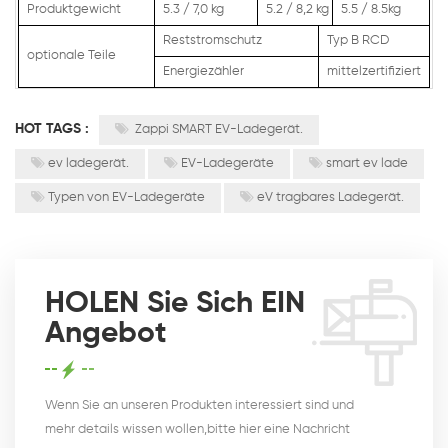
Produktgewicht
5.3 / 7,0 kg
5.2 / 8,2 kg
5.5 / 8.5kg
Reststromschutz
Typ B RCD
optionale Teile
Energiezähler
mittelzertifiziert
HOT TAGS :
Zappi SMART EV-Ladegerät.
ev ladegerät.
EV-Ladegeräte
smart ev lade
Typen von EV-Ladegeräte
eV tragbares Ladegerät.
HOLEN Sie Sich EIN
Angebot
Wenn Sie an unseren Produkten interessiert sind und
mehr details wissen wollen,bitte hier eine Nachricht