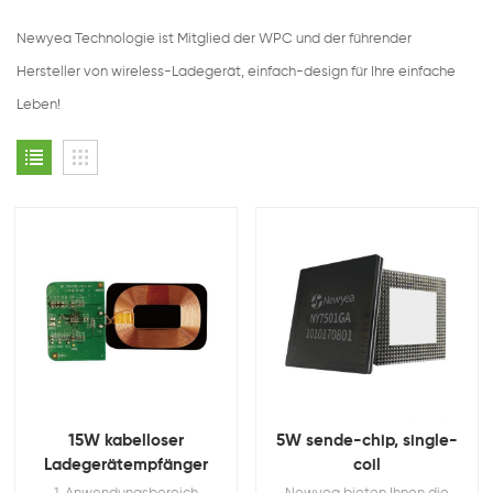
Newyea Technologie ist Mitglied der WPC und der führender
Hersteller von wireless-Ladegerät, einfach-design für Ihre einfache
Leben!
15W kabelloser
5W sende-chip, single-
Ladegerätempfänger
coil