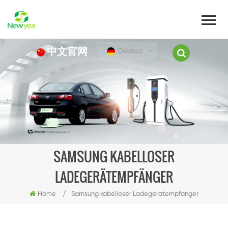
中文官网
Deutsch
SAMSUNG KABELLOSER
LADEGERÄTEMPFÄNGER
Home
/
Samsung kabelloser Ladegerätempfänger