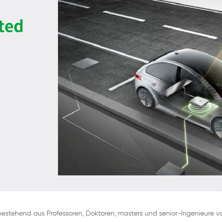
stehend aus Professoren, Doktoren, masters und senior-Ingenieure v