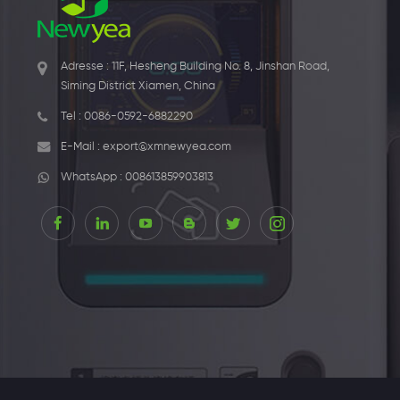
Adresse : 11F, Hesheng Building No. 8, Jinshan Road,
Siming District Xiamen, China
Tel :
0086-0592-6882290
E-Mail :
export@xmnewyea.com
WhatsApp :
008613859903813