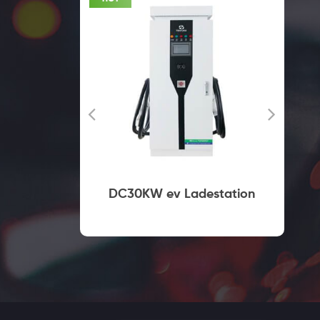
lles
DC30KW ev Ladestation
ei Typ2