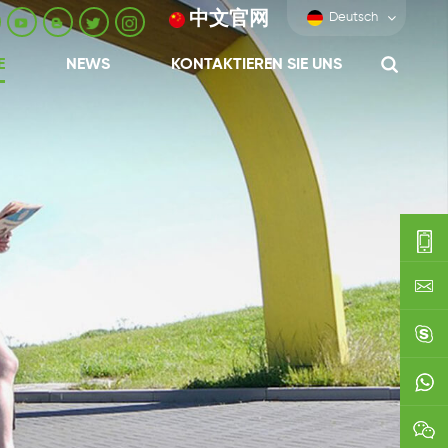
中文官网
Deutsch
E
NEWS
KONTAKTIEREN SIE UNS
0086-
0592-
export
688229
linda03
0086138