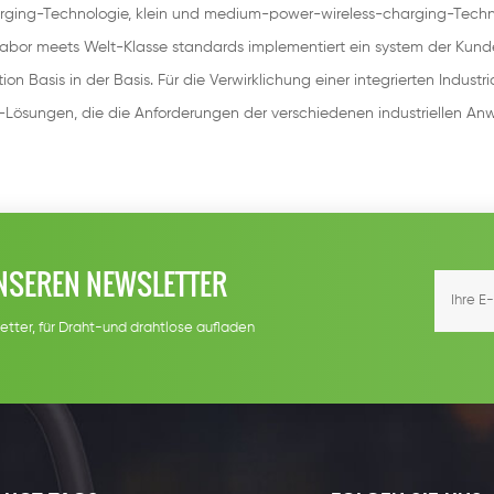
ging-Technologie, klein und medium-power-wireless-charging-Techn
bor meets Welt-Klasse standards implementiert ein system der Kunde
n Basis in der Basis. Für die Verwirklichung einer integrierten Industri
de-Lösungen, die die Anforderungen der verschiedenen industriellen A
NSEREN NEWSLETTER
etter, für Draht-und drahtlose aufladen