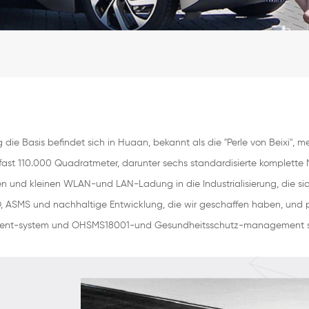
ie Basis befindet sich in Huaan, bekannt als die "Perle von Beixi", me
ast 110.000 Quadratmeter, darunter sechs standardisierte komplette M
en und kleinen WLAN-und LAN-Ladung in die Industrialisierung, die si
ASMS und nachhaltige Entwicklung, die wir geschaffen haben, und per
ent-system und OHSMS18001-und Gesundheitsschutz-management sys