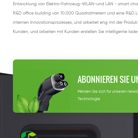
Entwicklung von Elektro-Fahrzeug-WLAN-und LAN - smart char
R&D office building von 10.000 Quadratmetern und eine R&D La
internen Innovationsprozesses, und arbeitet eng mit der Produktio
Kunden, und arbeiten mit Kunden erstellen Sie intelligente la
ABONNIEREN SIE U
Melden Sie sich für unseren newsl
Technologie.