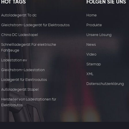
HOT TAGS
FOLGEN SIE UNS
Autoladegerät To dc
Home
Gleichstrom-Ladegerät für Elektroautos
Produkte
China DC Ladestapel
Unsere Lösung
Schnellladegerät Für elektrische
News
Fahrzeuge
Video
Ladestation ev
Sitemap
Gleichstrom-Ladestation
XML
15W kabelloser
44kw Kommerzie
Ladegerät für Elektroautos
Datenschutzerklärung
Ladegerätempfänger
Ladegerät mit zw
Autoladegerät Stapel
Steckdose
Hersteller von Ladestationen für
Elektroautos