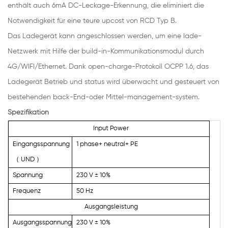
enthält auch 6mA DC-Leckage-Erkennung, die eliminiert die
Notwendigkeit für eine teure upcost von RCD Typ B.
Das Ladegerät kann angeschlossen werden, um eine lade-
Netzwerk mit Hilfe der build-in-Kommunikationsmodul durch
4G/WIFI/Ethernet. Dank open-charge-Protokoll OCPP 1.6, das
Ladegerät Betrieb und status wird überwacht und gesteuert von
bestehenden back-End-oder Mittel-management-system.
Spezifikation
Input Power
Eingangsspannung
1 phase+ neutral+ PE
（
UND
）
Spannung
230 V ± 10%
Frequenz
50 Hz
Ausgangsleistung
Ausgangsspannung
230 V ± 10%