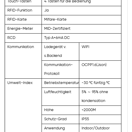
Touch-Tasten
4 Tasten für die Bedienung
RFID-Funktion
Ja
RFID-Karte
Mifare-Karte
Energie-Meter
MID-Zertifiziert
RCD
Typ A+6mA DC
Kommunikation
Ladegerät v.
WIFI
s.Backend
Kommunikation-
OCPP1.6(Json)
Protokoll
Umwelt-Index
Betriebstemperatur
-30
℃
fünfzig
℃
Luftfeuchtigkeit
5%
～
95% ohne
kondensation
Höhe
<2000M
Schutz-Grad
IP55
Anwendung
Indoor/Outdoor