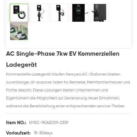
AC Single-Phase 7kw EV Kommerziellen
Ladegerät
Kommerzielle Ladegerät Haufen Newyea AC-Stationen bieten
zuverlässige, all-purpose laden für Betriebe, Mehrfamilienhäuser und
Flotte depots. Diese Lösungen bieten Unternehmen und
Eigentümern die Möglichkeit zur Generierung neuer Einnahmen,
während die Bereitstellung einer entsprechenden service-Treiber.
Item NO.:
NYEC-7K(A)C011-230Y
Vorlaufzeit:
15-30days