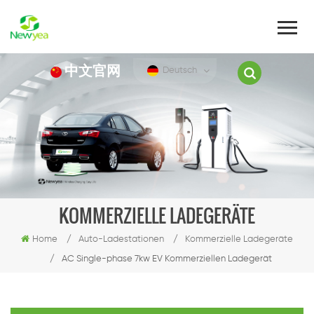
中文官网
Deutsch
KOMMERZIELLE LADEGERÄTE
Home
/
Auto-Ladestationen
/
Kommerzielle Ladegeräte
/
AC Single-phase 7kw EV Kommerziellen Ladegerät