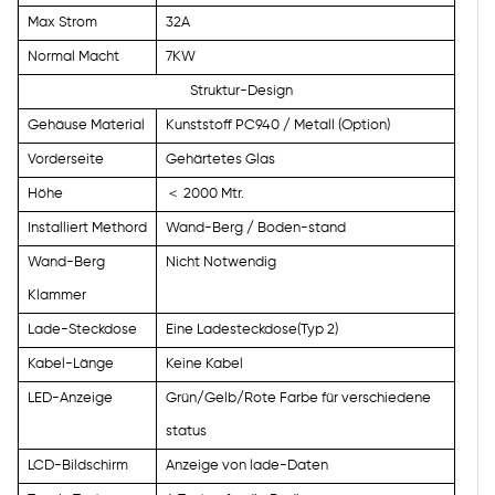
Max Strom
32A
Normal Macht
7KW
Struktur-Design
Gehäuse Material
Kunststoff PC940 / Metall
(Option)
Vorderseite
Gehärtetes Glas
Höhe
＜
2000 Mtr.
Installiert Methord
Wand-Berg / Boden-stand
Wand-Berg
Nicht Notwendig
Klammer
Lade-Steckdose
Eine Ladesteckdose(Typ 2)
Kabel-Länge
Keine Kabel
LED-Anzeige
Grün/Gelb/Rote Farbe für verschiedene
status
LCD-Bildschirm
Anzeige von lade-Daten