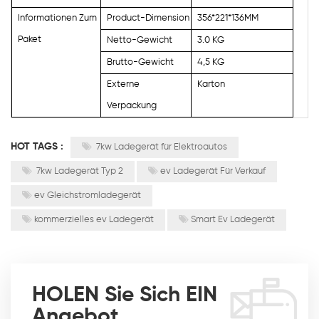
Informationen Zum
Product-Dimension
356*221*136MM
Paket
Netto-Gewicht
3.0 KG
Brutto-Gewicht
4,5 KG
Externe
Karton
Verpackung
HOT TAGS :
7kw Ladegerät für Elektroautos
7kw Ladegerät Typ 2
ev Ladegerät Für Verkauf
ev Gleichstromladegerät
kommerzielles ev Ladegerät
Smart Ev Ladegerät
HOLEN Sie Sich EIN
Angebot