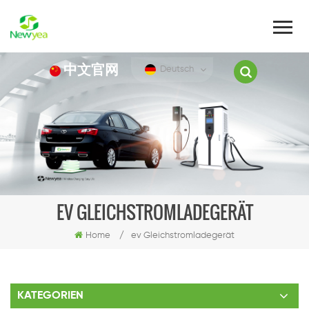
中文官网
Deutsch
EV GLEICHSTROMLADEGERÄT
Home
/
ev Gleichstromladegerät
KATEGORIEN