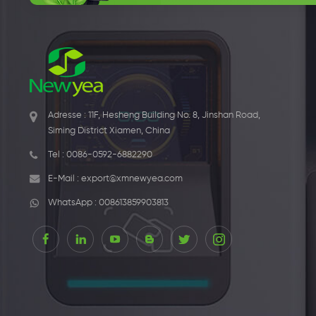
Adresse : 11F, Hesheng Building No. 8, Jinshan Road,
Siming District Xiamen, China
Tel :
0086-0592-6882290
E-Mail :
export@xmnewyea.com
WhatsApp :
008613859903813