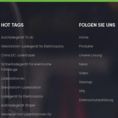
HOT TAGS
FOLGEN SIE UNS
Autoladegerät To dc
Home
Gleichstrom-Ladegerät für Elektroautos
Produkte
China DC Ladestapel
Unsere Lösung
Schnellladegerät Für elektrische
News
Fahrzeuge
Video
Ladestation ev
Sitemap
Gleichstrom-Ladestation
XML
15W kabelloser
44kw Kommerzie
Ladegerät für Elektroautos
Datenschutzerklärung
Ladegerätempfänger
Ladegerät mit zw
Autoladegerät Stapel
Steckdose
Hersteller von Ladestationen für