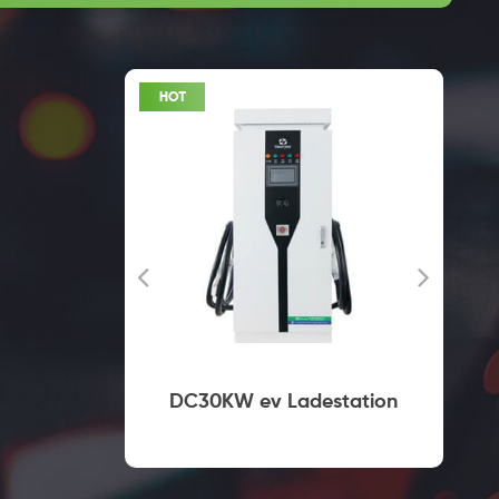
lles
DC30KW ev Ladestation
ei Typ2