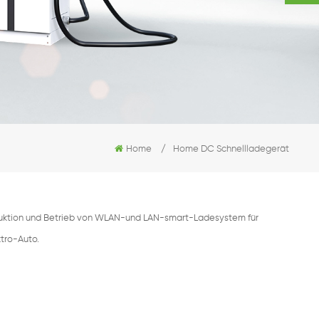
Home
/
Home DC Schnellladegerät
oduktion und Betrieb von WLAN-und LAN-smart-Ladesystem für
ktro-Auto.