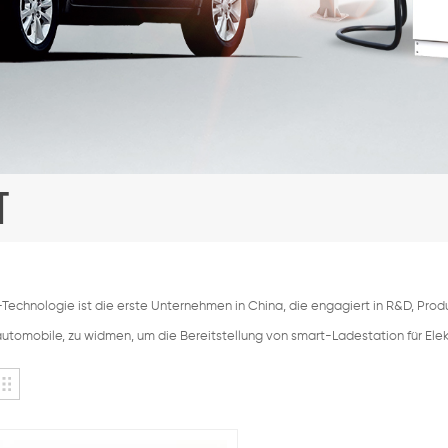
T
echnologie ist die erste Unternehmen in China, die engagiert in R&D, Pr
automobile, zu widmen, um die Bereitstellung von smart-Ladestation für Ele