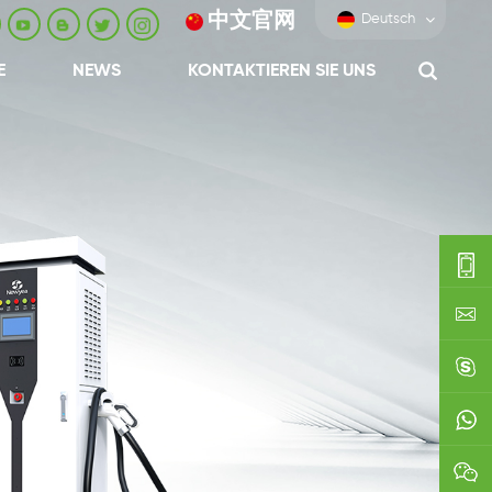
中文官网
Deutsch
E
NEWS
KONTAKTIEREN SIE UNS
0086-
0592-
export
688229
linda03
0086138