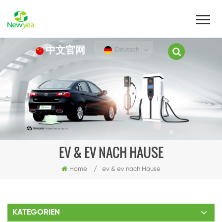
中文官网
Deutsch
EV & EV NACH HAUSE
Home
/
ev & ev nach Hause
KATEGORIEN