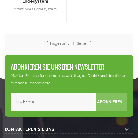
Ladesystem
drahtloses Ladesystem
[ Insgesamt
1
Seiten ]
ABONNIEREN SIE UNSEREN NEWSLETTER
Melden Sie sich für unseren newsletter, für Draht-und drahtlose
aufladen Technologie.
ABONNIEREN
KONTAKTIEREN SIE UNS