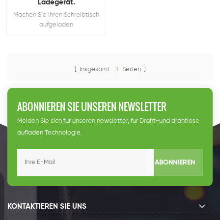
Ladegerät.
Machen Sie Ihren Schreibtisch
aufgeladen
[ Insgesamt
1
Seiten ]
ABONNIEREN SIE UNSEREN NEWSLETTER
Melden Sie sich für unseren newsletter, für Draht-und drahtlose
aufladen Technologie.
ABONNIEREN
KONTAKTIEREN SIE UNS