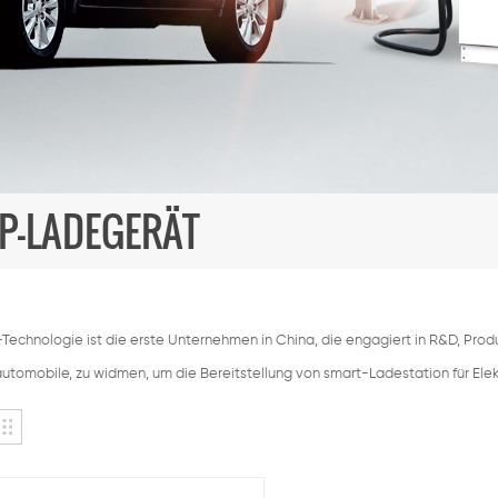
P-LADEGERÄT
echnologie ist die erste Unternehmen in China, die engagiert in R&D, Pr
automobile, zu widmen, um die Bereitstellung von smart-Ladestation für Ele