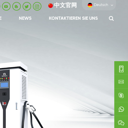
中文官网
Deutsch
E
NEWS
KONTAKTIEREN SIE UNS
0086-
0592-
export
688229
linda03
0086138