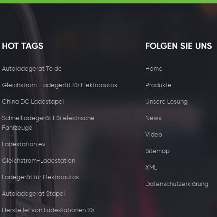
HOT TAGS
FOLGEN SIE UNS
Autoladegerät To dc
Home
Gleichstrom-Ladegerät für Elektroautos
Produkte
China DC Ladestapel
Unsere Lösung
Schnellladegerät Für elektrische
News
Fahrzeuge
Video
Ladestation ev
Sitemap
Gleichstrom-Ladestation
XML
15W kabelloser
44kw Kommerzie
Ladegerät für Elektroautos
Datenschutzerklärung
Ladegerätempfänger
Ladegerät mit zw
Autoladegerät Stapel
Steckdose
Hersteller von Ladestationen für