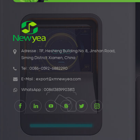
Adresse : 11F, Hesheng Building No. 8, Jinshan Road,
Siming District Xiamen, China
Tel :
0086-0592-6882290
E-Mail :
export@xmnewyea.com
WhatsApp :
008613859903813