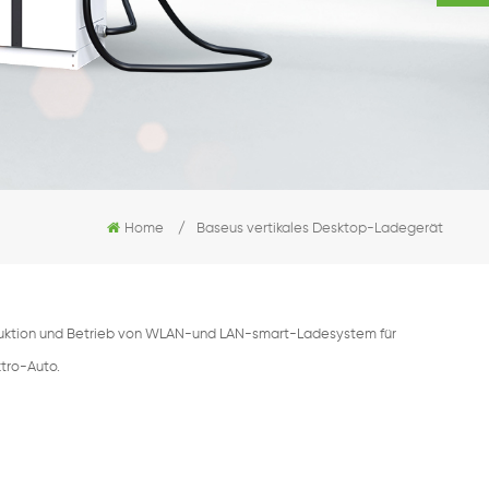
Home
/
Baseus vertikales Desktop-Ladegerät
oduktion und Betrieb von WLAN-und LAN-smart-Ladesystem für
ktro-Auto.