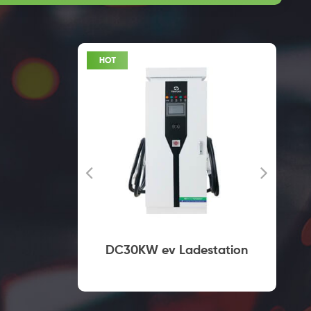
lles
DC30KW ev Ladestation
ei Typ2