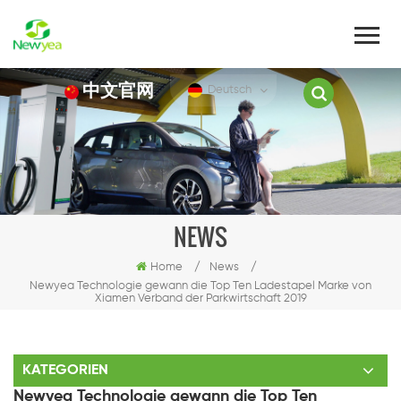
中文官网
Deutsch
NEWS
Home
/
News
/
Newyea Technologie gewann die Top Ten Ladestapel Marke von
Xiamen Verband der Parkwirtschaft 2019
KATEGORIEN
Newyea Technologie gewann die Top Ten