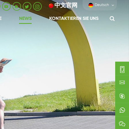
中文官网
Deutsch
E
NEWS
KONTAKTIEREN SIE UNS
0086-
0592-
export
688229
linda03
0086138