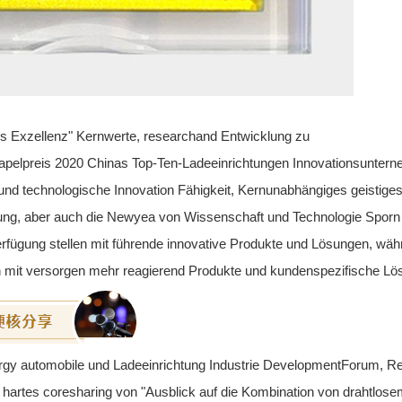
us Exzellenz" Kernwerte, researchand Entwicklung zu
apelpreis 2020 Chinas Top-Ten-Ladeeinrichtungen Innovationsunter
und technologische Innovation Fähigkeit, Kernunabhängiges geistige
ung, aber auch die Newyea von Wissenschaft und Technologie Sporn
erfügung stellen mit führende innovative Produkte und Lösungen, wäh
nden mit versorgen mehr reagierend Produkte und kundenspezifische L
ergy automobile und Ladeeinrichtung Industrie DevelopmentForum, R
 hartes coresharing von "Ausblick auf die Kombination von drahtlos