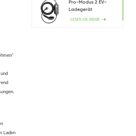
Pro-Modus 2 EV-
Ladegerät
LESEN SIE MEHR
nehmen"
s
 und
rend
ösungen.
en
em Laden