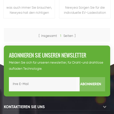
was auch immer Sie brauchen,
Newyea Sorgen Sie für die
Newyea hat den richtigen
individuelle EV-Ladestation
Ladestapel für Sie
und das EV-Aufladung
Zubehör.
[ Insgesamt
1
Seiten ]
ABONNIEREN SIE UNSEREN NEWSLETTER
Melden Sie sich für unseren newsletter, für Draht-und drahtlose
aufladen Technologie.
ABONNIEREN
KONTAKTIEREN SIE UNS