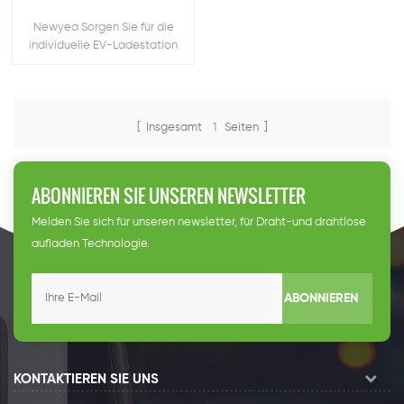
Newyea Sorgen Sie für die
individuelle EV-Ladestation
und das EV-Aufladung
Zubehör.
[ Insgesamt
1
Seiten ]
ABONNIEREN SIE UNSEREN NEWSLETTER
Melden Sie sich für unseren newsletter, für Draht-und drahtlose
aufladen Technologie.
ABONNIEREN
KONTAKTIEREN SIE UNS