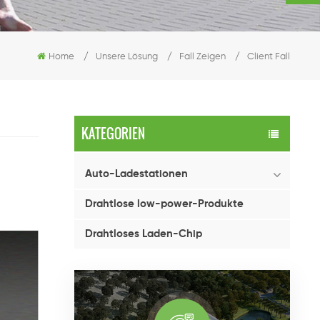
Home
/
Unsere Lösung
/
Fall Zeigen
/
Client Fall
KATEGORIEN
Auto-Ladestationen
Drahtlose low-power-Produkte
Drahtloses Laden-Chip