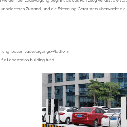
werden, der Ladevorgang beginnt bis das Fahrzeug verlässt die stat
m unbelasteten Zustand, und die Erkennung Gerät stets überwacht die
mmlung, bauen Ladevorgangs-Plattform
für Ladestation building fund