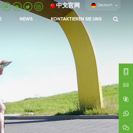
中文官网
Deutsch
E
NEWS
KONTAKTIEREN SIE UNS
0086-
0592-
export
688229
linda03
0086138