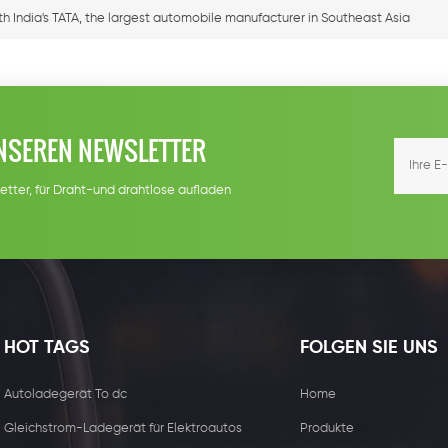
India's TATA, the largest automobile manufacturer in Southeast Asia
NSEREN NEWSLETTER
etter, für Draht-und drahtlose aufladen
HOT TAGS
FOLGEN SIE UNS
Autoladegerät To dc
Home
Gleichstrom-Ladegerät für Elektroautos
Produkte