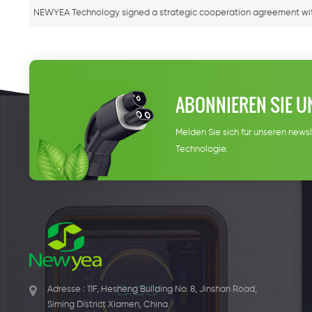
NEWYEA Technology signed a strategic cooperation agreement with 
ABONNIEREN SIE U
Melden Sie sich für unseren newsl
Technologie.
Adresse : 11F, Hesheng Building No. 8, Jinshan Road,
Siming District Xiamen, China