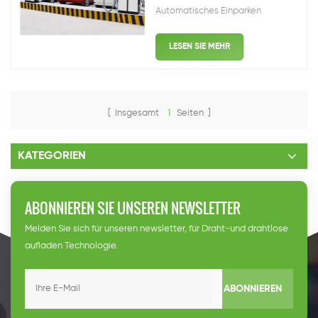
Automatisches Einparken
Erkennen aufladen beim Parken
und aufladen, während Sie auf, zu
LESEN SIE MEHR
helfen, zu erkennen, true
Automatik fahren. Schnelle bus
aufladen, wenn Sie steht Lade-
Lösung demonstration Wenn ein
[ Insgesamt
1
Seiten ]
Fahrzeug in die Plattform erkennt
der sensor die Fahrzeug, und
dann ...
KATEGORIEN
ABONNIEREN SIE UNSEREN NEWSLETTER
Melden Sie sich für unseren newsletter, für Draht-und drahtlose
aufladen Technologie.
ABONNIEREN