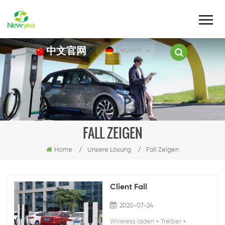
中文官网
Deutsch
FALL ZEIGEN
Home
/
Unsere Lösung
/
Fall Zeigen
Client Fall
2020-07-24
Wireless laden + Treiber +