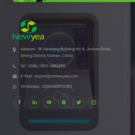
Adresse : 11F, Hesheng Building No. 8, Jinshan Road,
Siming District Xiamen, China
Tel :
0086-0592-6882290
E-Mail :
export@xmnewyea.com
WhatsApp :
008613859903813