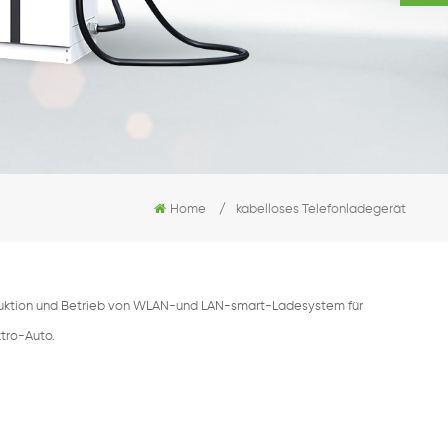
Home
/
kabelloses Telefonladegerät
oduktion und Betrieb von WLAN-und LAN-smart-Ladesystem für
ktro-Auto.