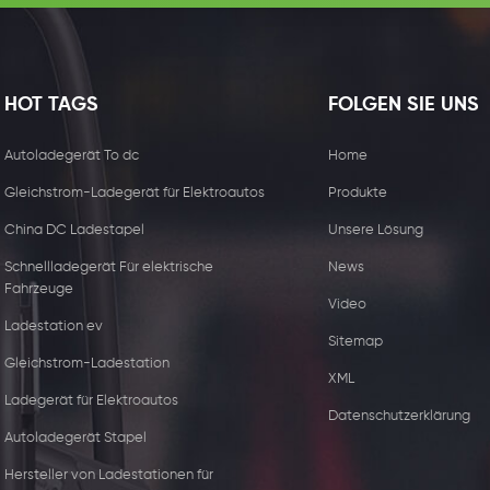
HOT TAGS
FOLGEN SIE UNS
Autoladegerät To dc
Home
Gleichstrom-Ladegerät für Elektroautos
Produkte
China DC Ladestapel
Unsere Lösung
Schnellladegerät Für elektrische
News
Fahrzeuge
Video
Ladestation ev
Sitemap
Gleichstrom-Ladestation
XML
15W kabelloser
44kw Kommerzie
Ladegerät für Elektroautos
Datenschutzerklärung
Ladegerätempfänger
Ladegerät mit zw
Autoladegerät Stapel
Steckdose
Hersteller von Ladestationen für