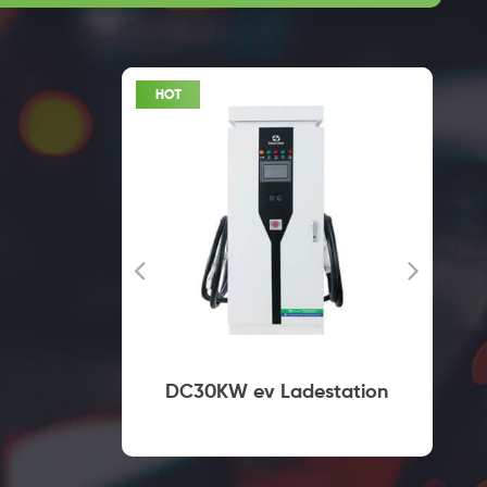
lles
DC30KW ev Ladestation
ei Typ2