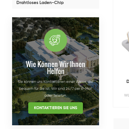
Drahtloses Laden-Chip
Wie Können Wir Ihnen
Helfen
D
Sie können uns Kontaktieren einer Weise, die
bequem für Sie ist. Wir sind 24/7 per E-Mail
WL
oder Telefon.
KONTAKTIEREN SIE UNS