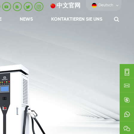
中文官网
Deutsch
E
NEWS
KONTAKTIEREN SIE UNS
0086-
0592-
export
688229
linda03
0086138