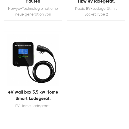
Haufen
11kw ev ladegerät.
Newya-Technologie hat eine
Rapid EV-Ladegerät mit
neue generation von
Socket Type 2
intelligenten lade-Pfähle für
die neue Energie: ökologie.
Basierend auf der
embedded-intelligente lade-
Haufen unabhängig erforscht
und entwickelt von LINUX, es
ist das erste realisieren
nahtlosen Zugriff auf das
Internet der Dinge und smart
cities.
eV wall box 3,5 kw Home
Smart Ladegerät.
EV Home Ladegerät.