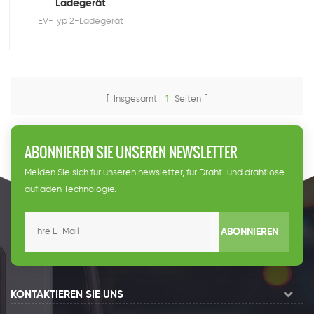
Ladegerät
EV-Typ 2-Ladegerät
[ Insgesamt
1
Seiten ]
ABONNIEREN SIE UNSEREN NEWSLETTER
Melden Sie sich für unseren newsletter, für Draht-und drahtlose
aufladen Technologie.
ABONNIEREN
KONTAKTIEREN SIE UNS