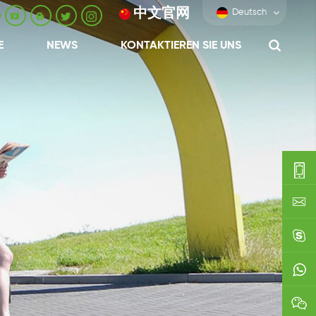
中文官网
Deutsch
E
NEWS
KONTAKTIEREN SIE UNS
0086-
0592-
export
688229
linda03
0086138