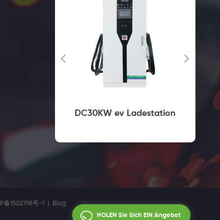
lles
DC30KW ev Ladestation
ei Typ2
P备15021118号-1
|
Blog
HOLEN Sie Sich EIN Angebot