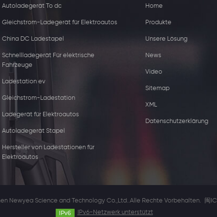
Autoladegerät To dc
Home
Gleichstrom-Ladegerät für Elektroautos
Produkte
China DC Ladestapel
Unsere Lösung
Schnellladegerät Für elektrische
News
Fahrzeuge
Video
Ladestation ev
Sitemap
Gleichstrom-Ladestation
XML
15W kabelloser
44kw Kommerzie
Ladegerät für Elektroautos
Datenschutzerklärung
Ladegerätempfänger
Ladegerät mit zw
Autoladegerät Stapel
Steckdose
Hersteller von Ladestationen für
Elektroautos
en Newyea Science and Technology Co.,Ltd..Alle Rechte Vorbehalten.
闽IC
IPv6-Netzwerk unterstützt