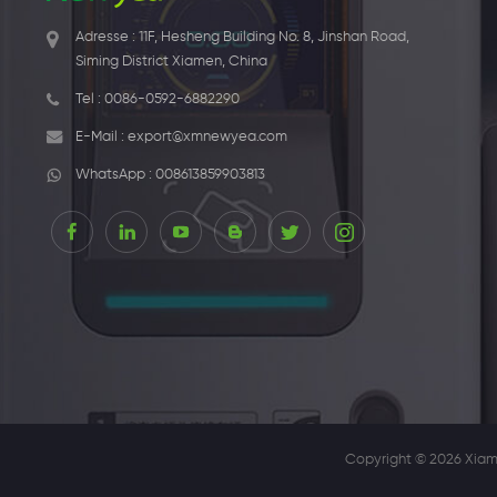
Adresse : 11F, Hesheng Building No. 8, Jinshan Road,
Siming District Xiamen, China
Tel :
0086-0592-6882290
E-Mail :
export@xmnewyea.com
WhatsApp :
008613859903813
Copyright © 2026 Xiam