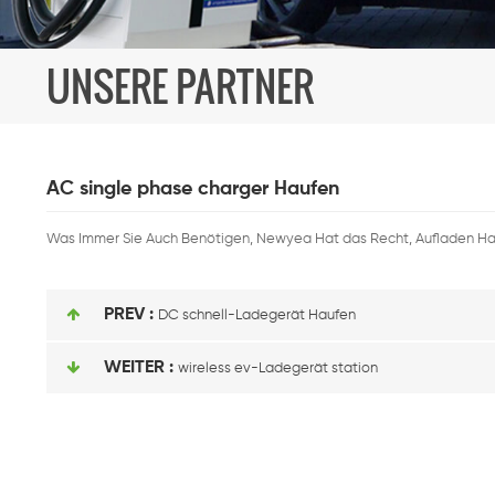
UNSERE PARTNER
AC single phase charger Haufen
Was Immer Sie Auch Benötigen, Newyea Hat das Recht, Aufladen Hau
PREV :
DC schnell-Ladegerät Haufen
WEITER :
wireless ev-Ladegerät station