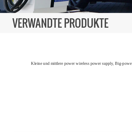
VERWANDTE PRODUKTE
Kleine und mittlere power wireless power supply,
Big-power