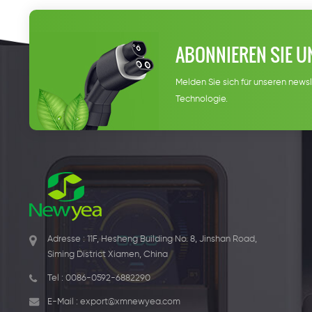
ABONNIEREN SIE U
Melden Sie sich für unseren newsl
Technologie.
Adresse : 11F, Hesheng Building No. 8, Jinshan Road,
Siming District Xiamen, China
Tel :
0086-0592-6882290
E-Mail :
export@xmnewyea.com