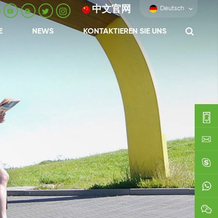
中文官网
Deutsch
E
NEWS
KONTAKTIEREN SIE UNS
0086-
0592-
export
688229
linda03
0086138