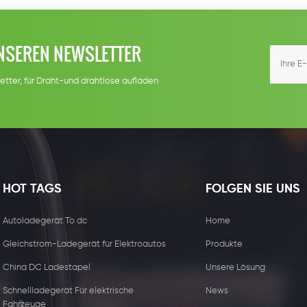
NSEREN NEWSLETTER
etter, für Draht-und drahtlose aufladen
HOT TAGS
FOLGEN SIE UNS
Autoladegerät To dc
Home
Gleichstrom-Ladegerät für Elektroautos
Produkte
China DC Ladestapel
Unsere Lösung
Schnellladegerät Für elektrische
News
Fahrzeuge